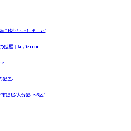
築に移転いたしました)
｜key6e.com
m/
の鍵屋/
鍵屋/大分鍵des6区/