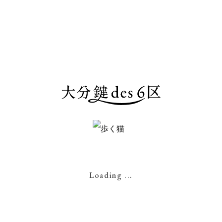
｜鍵屋｜日出町の鍵屋｜アパート鍵｜マ
ンション鍵｜車の鍵｜日出町スマートキ
ー｜大分スマートキー｜別府市スマート
キー｜日出町キーショップ｜大分キーシ
ョップ｜別府市キーショップ｜スマート
キー｜カギ｜キャッシュレス鍵屋｜Kagi
｜鍵交換｜鍵修理｜ディンプルキー｜大
分鍵des6区｜key6e.com
Loading ...
PREV
Back to List
NEXT