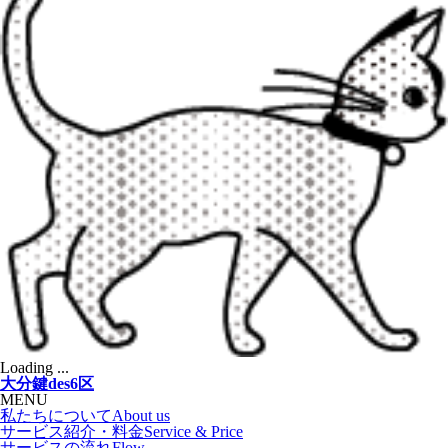
Loading ...
大分鍵des6区
MENU
私たちについて
About us
サービス紹介・料金
Service & Price
サービスの流れ
Flow