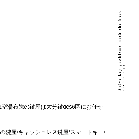
S
o
l
v
e
k
e
y
p
r
o
b
l
e
m
s
w
i
t
h
t
h
e
b
e
s
t
t
e
c
h
n
o
l
o
g
y
.
💡湯布院の鍵屋は大分鍵des6区にお任せ
くの鍵屋/キャッシュレス鍵屋/スマートキー/