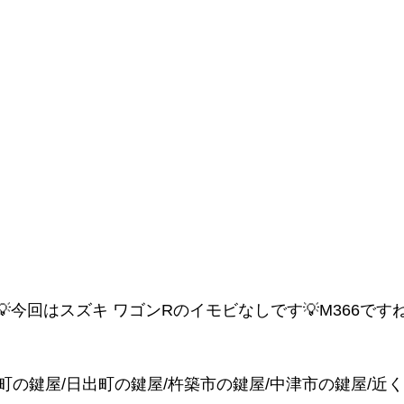
今回はスズキ ワゴンRのイモビなしです💡M366ですね
院町の鍵屋/日出町の鍵屋/杵築市の鍵屋/中津市の鍵屋/近