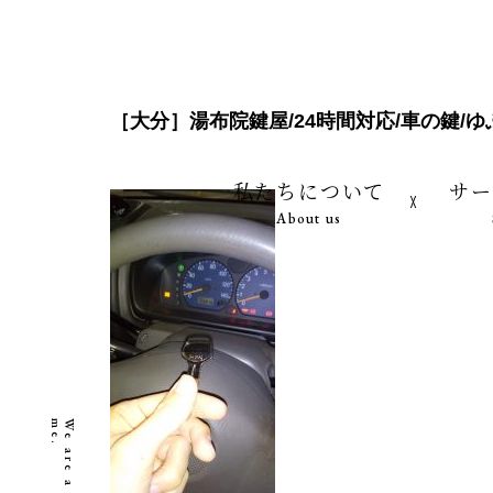
［大分］湯布院鍵屋/24時間対応/車の鍵/ゆふ
私たちについて
サー
About us
.