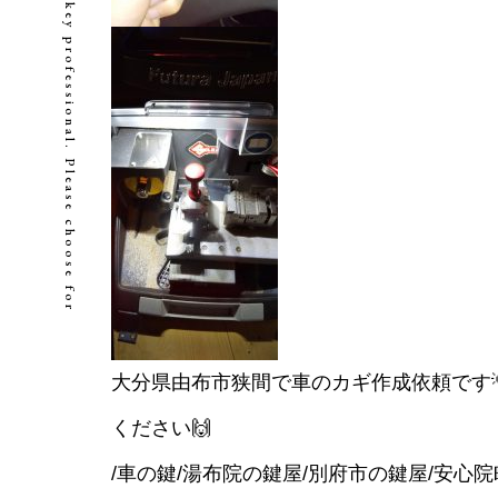
W
e
a
r
e
a
k
e
y
p
r
o
f
e
s
s
i
o
n
a
l
.
P
l
e
a
s
e
c
h
o
o
s
e
f
o
r
m
e
大分県由布市狭間で車のカギ作成依頼です💡
ください🙌
/車の鍵/湯布院の鍵屋/別府市の鍵屋/安心