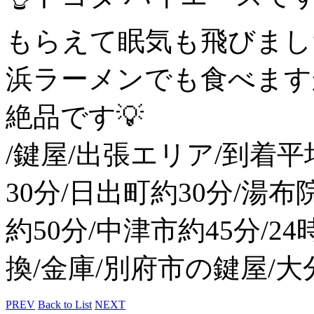
もらえて眠気も飛びまし
浜ラーメンでも食べます
絶品です💡
/鍵屋/出張エリア/到着平
30分/日出町約30分/湯布
約50分/中津市約45分/2
換/金庫/別府市の鍵屋/大分鍵d
PREV
Back to List
NEXT