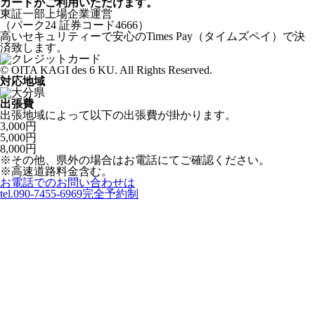
カードがご利用いただけます。
東証一部上場企業運営
（パーク24 証券コード4666）
高いセキュリティーで安心のTimes Pay（タイムズペイ）で決
済致します。
© OITA KAGI des 6 KU. All Rights Reserved.
対応地域
出張費
出張地域によって以下の出張費が掛かります。
3,000円
5,000円
8,000円
※その他、県外の場合はお電話にてご確認ください。
※高速道路料金含む。
お電話でのお問い合わせは
tel.090-7455-6969
完全予約制