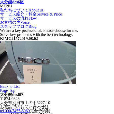
大分鍵des6区
MENU
私たちについて
About us
サービス紹介・料金
Service & Price
サービスの流れ
Flow
お客様の声
Voice
スタッフブログ
Blog
We are a key professional. Please choose for me.
Solve key problems with the best technology.
KIMG2157
2019.08.02
Back to List
Page Top
大分鍵des6区
〒874-0828
大分県別府市山の手3227-10
お電話でのお問い合わせは
tel.090-7455-6969
完全予約制