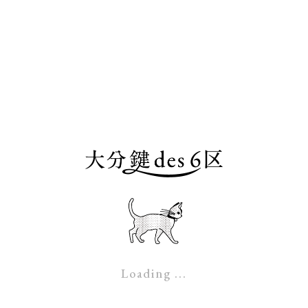
ャガーですね✨モンデオ6枚タンブラータイプの作成です
成します👌
内#金池町#中央町#錦町#中央町#府内町#大手町#顕徳町
Loading ...