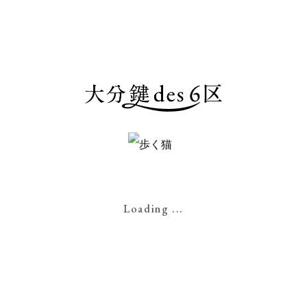
お電話でのお問い合わせは
tel.090-7455-6969
完全予約制
カードがご利用いただけます。
東証一部上場企業運営
（パーク24 証券コード4666）
高いセキュリティーで安心のTimes Pay（タイ
Loading ...
ムズペイ）で決済致します。