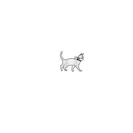
高いセキュリティーで安心のTimes Pay（タイムズペイ）で決済致し
ます。
© OITA KAGI des 6 KU. All Rights Reserved.
Loading ...
対応地域