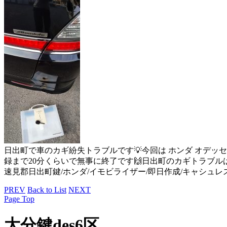
日出町で車のカギ紛失トラブルです💡今回は ホンダ オデッセ
録まで20分くらいで無事に終了です🙌日出町のカギトラブルは
速見郡日出町鍵/ホンダ/イモビライザー/即日作成/キャシュレス/
PREV
Back to List
NEXT
Page Top
大分鍵des6区