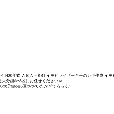
イ H20年式 ＡＢＡ－RB1 イモビライザーキーのカギ作成 
大分鍵des6区にお任せください☺️
大分鍵des6区/おおいたかぎでろっく/