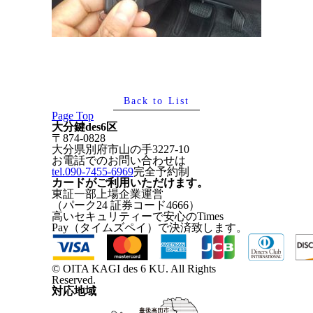
Back to List
Page Top
大分鍵des6区
〒874-0828
大分県別府市山の手3227-10
お電話でのお問い合わせは
tel.090-7455-6969
完全予約制
カードがご利用いただけます。
東証一部上場企業運営
（パーク24 証券コード4666）
高いセキュリティーで安心のTimes
Pay（タイムズペイ）で決済致します。
© OITA KAGI des 6 KU. All Rights
Reserved.
対応地域