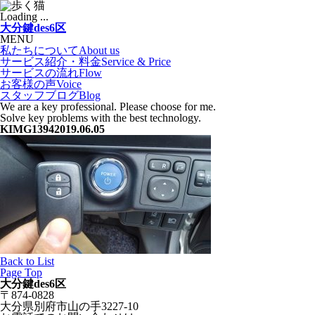
Loading ...
大分鍵des6区
MENU
私たちについて
About us
サービス紹介・料金
Service & Price
サービスの流れ
Flow
お客様の声
Voice
スタッフブログ
Blog
We are a key professional. Please choose for me.
Solve key problems with the best technology.
KIMG1394
2019.06.05
Back to List
Page Top
大分鍵des6区
〒874-0828
大分県別府市山の手3227-10