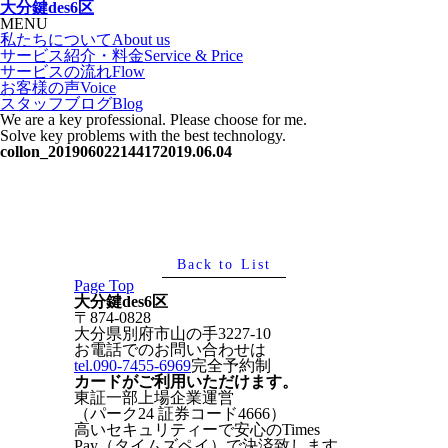
大分鍵des6区
MENU
私たちについて
About us
サービス紹介・料金
Service & Price
サービスの流れ
Flow
お客様の声
Voice
スタッフブログ
Blog
We are a key professional. Please choose for me.
Solve key problems with the best technology.
collon_20190602214417
2019.06.04
Back to List
Page Top
大分鍵des6区
〒874-0828
大分県別府市山の手3227-10
お電話でのお問い合わせは
tel.090-7455-6969
完全予約制
カードがご利用いただけます。
東証一部上場企業運営
（パーク24 証券コード4666）
高いセキュリティーで安心のTimes
Pay（タイムズペイ）で決済致します。