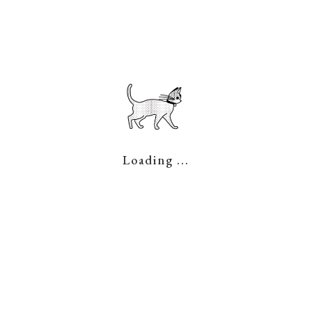
老舗旅館様からのご依頼です💡けっこう有る依頼なんで
転して起こるトラブルです💡今回は解錠して、交換して
換|別府市 鍵開け｜別府市 金庫トラブル|別府市 イモ
ョン鍵開け｜別府市 マンション 鍵交換|おおいたかぎでろ
Loading ...
Page Top